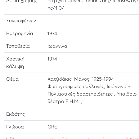
Αδεια χρήσης
http://creativecommons.org/licenses/by-
nc/4.0/
Συνεισφέρων
Ημερομηνία
1974
Τοποθεσία
Ιωάννινα
Χρονική
1974
κάλυψη
Θέμα
Χατζιδάκις, Μάνος, 1925-1994 ,
Φωτογραφικές συλλογές, Ιωάννινα -
Πολιτιστικές δραστηριότητες , Υπαίθριο
θέατρο Ε.Η.Μ. ,
Εκδότης
Γλώσσα
GRE