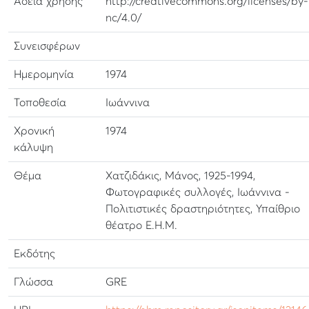
Αδεια χρήσης
http://creativecommons.org/licenses/by-
nc/4.0/
Συνεισφέρων
Ημερομηνία
1974
Τοποθεσία
Ιωάννινα
Χρονική
1974
κάλυψη
Θέμα
Χατζιδάκις, Μάνος, 1925-1994,
Φωτογραφικές συλλογές, Ιωάννινα -
Πολιτιστικές δραστηριότητες, Υπαίθριο
θέατρο Ε.Η.Μ.
Εκδότης
Γλώσσα
GRE