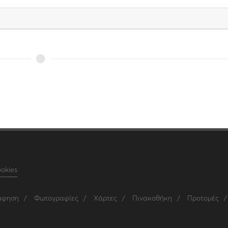
ookies
άφηση
/
Φωτογραφίες
/
Χάρτες
/
Πινακοθήκη
/
Προτομές