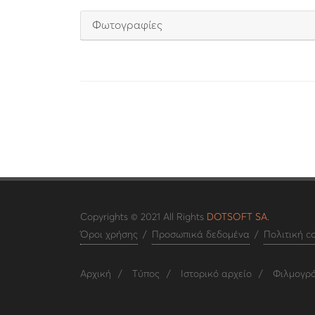
Φωτογραφίες
Copyrights © 2021 All Rights
DOTSOFT SA.
Όροι χρήσης
/
Προσωπικά δεδομένα
/
Πολιτική c
Αρχική
/
Τύπος
/
Ιστορικό αρχείο
/
Φιλμογρ