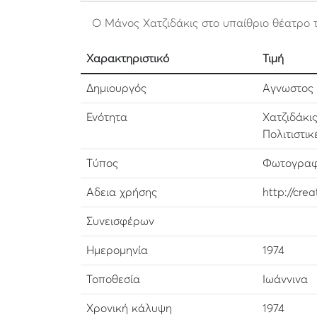
Ο Μάνος Χατζιδάκις στο υπαίθριο θέατρο της
Χαρακτηριστικό
Τιμή
Δημιουργός
Αγνωστος
Ενότητα
Χατζιδάκι
Πολιτιστικ
Τύπος
Φωτογραφ
Αδεια χρήσης
http://cre
Συνεισφέρων
Ημερομηνία
1974
Τοποθεσία
Ιωάννινα
Χρονική κάλυψη
1974