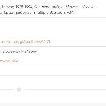
ς, Μάνος, 1925-1994, Φωτογραφικές συλλογές, Ιωάννινα -
ές δραστηριότητες, Υπαίθριο θέατρο Ε.Η.Μ.
m.repository.gr/jsonitems/12171
Ηπειρωτικών Μελετών
ωτογραφιών