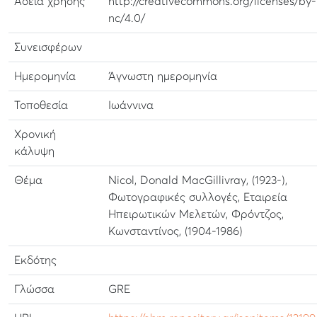
Αδεια χρήσης
http://creativecommons.org/licenses/by-
nc/4.0/
Συνεισφέρων
Ημερομηνία
Άγνωστη ημερομηνία
Τοποθεσία
Ιωάννινα
Χρονική
κάλυψη
Θέμα
Nicol, Donald MacGillivray, (1923-),
Φωτογραφικές συλλογές, Εταιρεία
Ηπειρωτικών Μελετών, Φρόντζος,
Κωνσταντίνος, (1904-1986)
Εκδότης
Γλώσσα
GRE