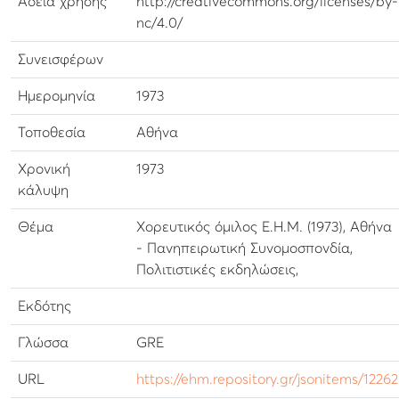
Αδεια χρήσης
http://creativecommons.org/licenses/by-
nc/4.0/
Συνεισφέρων
Ημερομηνία
1973
Τοποθεσία
Αθήνα
Χρονική
1973
κάλυψη
Θέμα
Χορευτικός όμιλος Ε.Η.Μ. (1973), Αθήνα
- Πανηπειρωτική Συνομοσπονδία,
Πολιτιστικές εκδηλώσεις,
Εκδότης
Γλώσσα
GRE
URL
https://ehm.repository.gr/jsonitems/12262