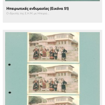
Ηπειρωτικές ενδυμασίες (Εικόνα 51)
Ο ιδρυτής της Ε.Η.Μ. με Ηπειρώ...