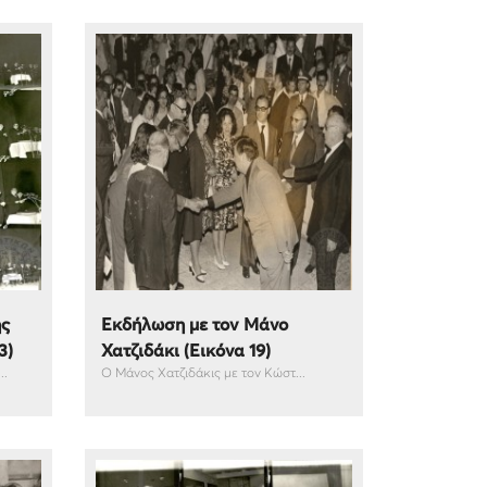
ής
Εκδήλωση με τον Μάνο
3)
Χατζιδάκι (Εικόνα 19)
..
Ο Μάνος Χατζιδάκις με τον Κώστ...