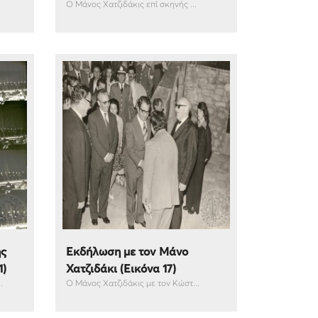
Ο Μάνος Χατζιδάκις επί σκηνής ...
ής
Εκδήλωση με τον Μάνο
1)
Χατζιδάκι (Εικόνα 17)
.
Ο Μάνος Χατζιδάκις με τον Κώστ...