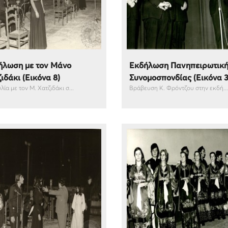
ήλωση με τον Μάνο
Εκδήλωση Πανηπειρωτικ
ιδάκι (Εικόνα 8)
Συνομοσπονδίας (Εικόνα 3
ία με τον Μ. Χατζιδάκι σ...
Βράβευση Κ. Φρόντζου στην εκδή...