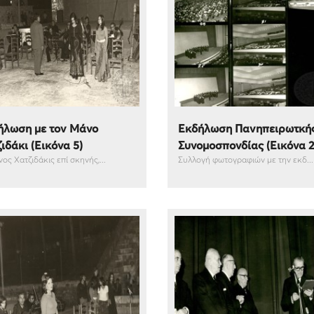
ήλωση με τον Μάνο
Εκδήλωση Πανηπειρωτκή
ιδάκι (Εικόνα 5)
Συνομοσπονδίας (Εικόνα 2
ος Χατζιδάκις επί σκηνής,...
Συλλογή φωτογραφιών με την εκδ...