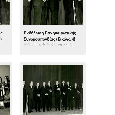
ής
Εκδήλωση Πανηπειρωτικής
)
Συνομοσπονδίας (Εικόνα 4)
Βράβευση κ. Φρόντζου στην εκδή...