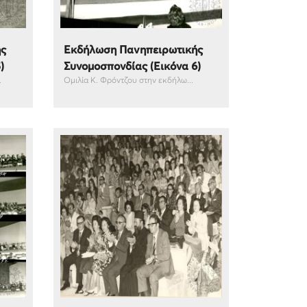
ής
Εκδήλωση Πανηπειρωτικής
)
Συνομοσπονδίας (Εικόνα 6)
.
Ομιλία Κ. Φρόντζου στην εκδήλω...