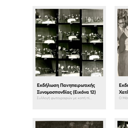
Εκδήλωση Πανηπειρωτικής
Εκδ
Συνομοσπονδίας (Εικόνα 12)
Χατζ
Συλλογή φωτογραφιών με κοπή πί...
Ο Μάν