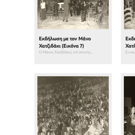
Εκδήλωση με τον Μάνο
Εκδ
Χατζιδάκι (Εικόνα 7)
Χατζ
Ο Μάνος Χατζιδάκις επί σκηνής,...
Συναυλ