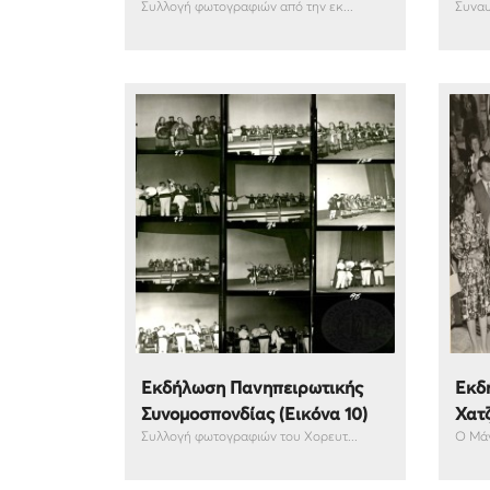
Συλλογή φωτογραφιών από την εκ...
Συναυλ
Εκδήλωση Πανηπειρωτικής
Εκδ
Συνομοσπονδίας (Εικόνα 10)
Χατζ
Συλλογή φωτογραφιών του Χορευτ...
Ο Μάν